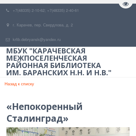
Пере
+7(48335) 2-10-62; +7(48335) 2-40-61
г. Карачев
,
пер. Свердлова, д. 2
krlib.debryansk@yandex.ru
МБУК "КАРАЧЕВСКАЯ
МЕЖПОСЕЛЕНЧЕСКАЯ
РАЙОННАЯ БИБЛИОТЕКА
ИМ. БАРАНСКИХ Н.Н. И Н.В."
Назад к списку
«Непокоренный
Сталинград»