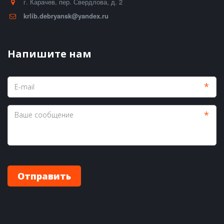
г. Карачев
,
пер. Свердлова, д. 2
krlib.debryansk@yandex.ru
Напишите нам
*
*
Отправить