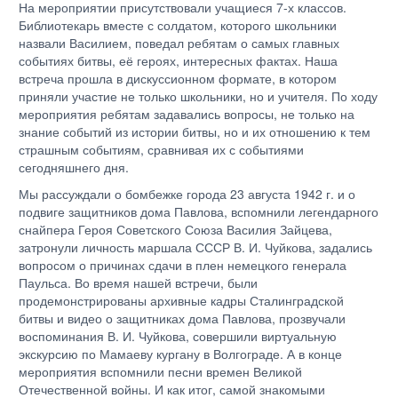
На мероприятии присутствовали учащиеся 7-х классов.
Библиотекарь вместе с солдатом, которого школьники
назвали Василием, поведал ребятам о самых главных
событиях битвы, её героях, интересных фактах. Наша
встреча прошла в дискуссионном формате, в котором
приняли участие не только школьники, но и учителя. По ходу
мероприятия ребятам задавались вопросы, не только на
знание событий из истории битвы, но и их отношению к тем
страшным событиям, сравнивая их с событиями
сегодняшнего дня.
Мы рассуждали о бомбежке города 23 августа 1942 г. и о
подвиге защитников дома Павлова, вспомнили легендарного
снайпера Героя Советского Союза Василия Зайцева,
затронули личность маршала СССР В. И. Чуйкова, задались
вопросом о причинах сдачи в плен немецкого генерала
Паульса. Во время нашей встречи, были
продемонстрированы архивные кадры Сталинградской
битвы и видео о защитниках дома Павлова, прозвучали
воспоминания В. И. Чуйкова, совершили виртуальную
экскурсию по Мамаеву кургану в Волгограде. А в конце
мероприятия вспомнили песни времен Великой
Отечественной войны. И как итог, самой знакомыми