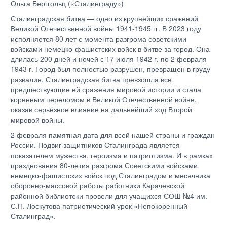
Ольга Берггольц («Сталинграду»)
Сталинградская битва — одно из крупнейших сражений
Великой Отечественной войны 1941-1945 гг. В 2023 году
исполняется 80 лет с момента разгрома советскими
войсками немецко-фашистских войск в битве за город. Она
длилась 200 дней и ночей с 17 июля 1942 г. по 2 февраля
1943 г. Город был полностью разрушен, превращен в груду
развалин. Сталинградская битва превзошла все
предшествующие ей сражения мировой истории и стала
коренным переломом в Великой Отечественной войне,
оказав серьёзное влияние на дальнейший ход Второй
мировой войны.
2 февраля памятная дата для всей нашей страны и граждан
России. Подвиг защитников Сталинграда является
показателем мужества, героизма и патриотизма. И в рамках
празднования 80-летия разгрома Советскими войсками
немецко-фашистских войск под Сталинградом и месячника
оборонно-массовой работы работники Карачевской
районной библиотеки провели для учащихся СОШ №4 им.
С.П. Лоскутова патриотический урок «Непокоренный
Сталинград».