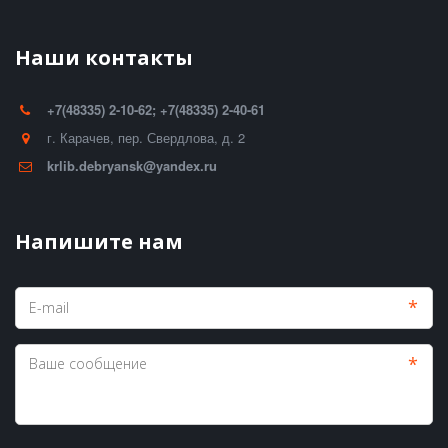
Наши контакты
+7(48335) 2-10-62; +7(48335) 2-40-61
г. Карачев
,
пер. Свердлова, д. 2
krlib.debryansk@yandex.ru
Напишите нам
*
*