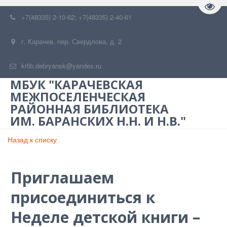
Пере
+7(48335) 2-10-62; +7(48335) 2-40-61
г. Карачев
,
пер. Свердлова, д. 2
krlib.debryansk@yandex.ru
МБУК "КАРАЧЕВСКАЯ
МЕЖПОСЕЛЕНЧЕСКАЯ
РАЙОННАЯ БИБЛИОТЕКА
ИМ. БАРАНСКИХ Н.Н. И Н.В."
Назад к списку
Приглашаем
присоединиться к
Неделе детской книги –