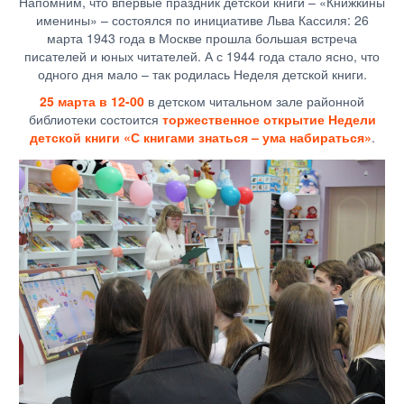
Напомним, что впервые праздник детской книги – «Книжкины
именины» – состоялся по инициативе Льва Кассиля: 26
марта 1943 года в Москве прошла большая встреча
писателей и юных читателей. А с 1944 года стало ясно, что
одного дня мало – так родилась Неделя детской книги.
25 марта в 12-00
в детском читальном зале районной
библиотеки состоится
торжественное открытие Недели
детской книги «С книгами знаться – ума набираться»
.