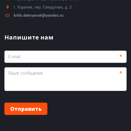
г. Карачев
,
пер. Свердлова, д. 2
krlib.debryansk@yandex.ru
Напишите нам
*
*
Отправить