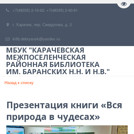
Пере
+7(48335) 2-10-62; +7(48335) 2-40-61
г. Карачев
,
пер. Свердлова, д. 2
krlib.debryansk@yandex.ru
МБУК "КАРАЧЕВСКАЯ
МЕЖПОСЕЛЕНЧЕСКАЯ
РАЙОННАЯ БИБЛИОТЕКА
ИМ. БАРАНСКИХ Н.Н. И Н.В."
Назад к списку
Презентация книги «Вся
природа в чудесах»