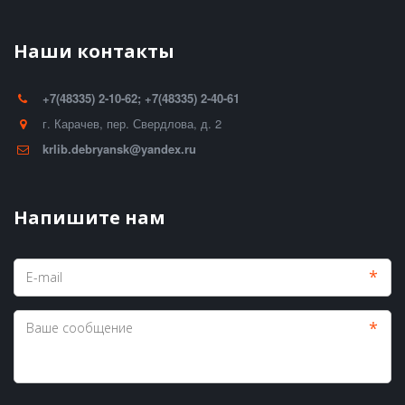
Наши контакты
+7(48335) 2-10-62; +7(48335) 2-40-61
г. Карачев
,
пер. Свердлова, д. 2
krlib.debryansk@yandex.ru
Напишите нам
*
*