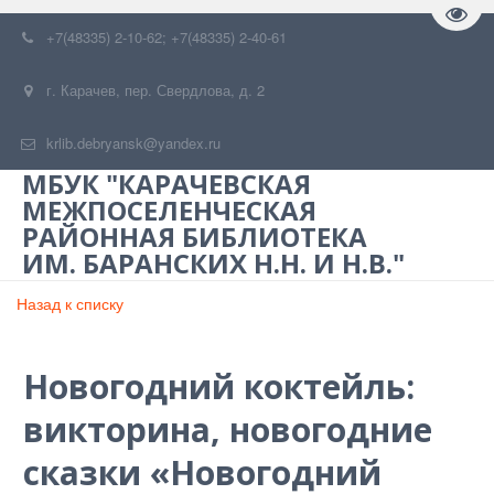
Пере
+7(48335) 2-10-62; +7(48335) 2-40-61
г. Карачев
,
пер. Свердлова, д. 2
krlib.debryansk@yandex.ru
МБУК "КАРАЧЕВСКАЯ
МЕЖПОСЕЛЕНЧЕСКАЯ
РАЙОННАЯ БИБЛИОТЕКА
ИМ. БАРАНСКИХ Н.Н. И Н.В."
Назад к списку
Новогодний коктейль:
викторина, новогодние
сказки «Новогодний