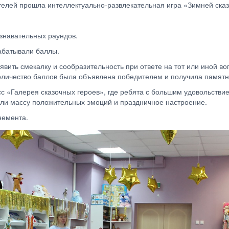
ателей прошла интеллектуально-развлекательная игра «Зимней ска
ознавательных раундов.
абатывали баллы.
вить смекалку и сообразительность при ответе на тот или иной во
оличество баллов была объявлена победителем и получила памятн
 «Галерея сказочных героев», где ребята с большим удовольствие
или массу положительных эмоций и праздничное настроение.
немента.