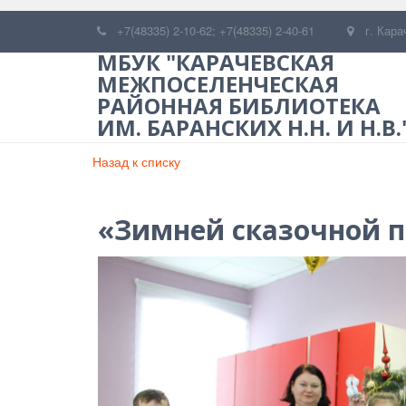
+7(48335) 2-10-62; +7(48335) 2-40-61
г. Кара
МБУК "КАРАЧЕВСКАЯ
МЕЖПОСЕЛЕНЧЕСКАЯ
РАЙОННАЯ БИБЛИОТЕКА
ИМ. БАРАНСКИХ Н.Н. И Н.В.
Назад к списку
«Зимней сказочной 