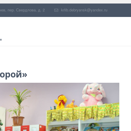
чев
,
пер. Свердлова, д. 2
krlib.debryansk@yandex.ru
"
порой»