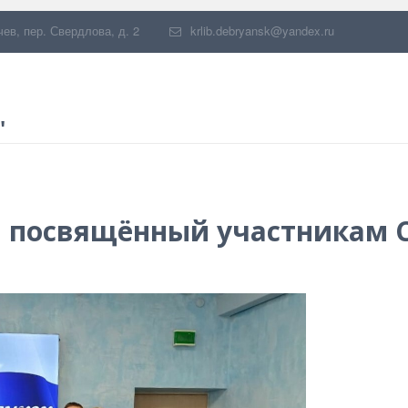
чев
,
пер. Свердлова, д. 2
krlib.debryansk@yandex.ru
"
 посвящённый участникам С