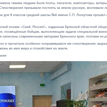
емена такими людьми были поэты, писатели, композиторы, актеры, 
Стихотворения призывали постоять за землю русскую, воспевали л
и для 8 классов средней школы №4 имени С.П. Лоскутова прошёл л
ской поэзии «Сияй, Россия!», изданным Брянской областной обще
ния, посвящённые бойцам, выполняющим задачи специальной военн
 написаны современными авторами Брянского края, поэтами из ра
м, но и прочитали особенно понравившиеся им стихотворения, выр
изнь во имя мира и спокойствия на земле.
ания