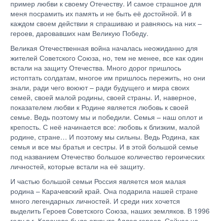
пример любви к своему Отечеству. И самое страшное для
меня посрамить их память и не быть её достойной. И в
каждом своем действии я спрашиваю и равняюсь на них –
героев, даровавших нам Великую Победу.
Великая Отечественная война началась неожиданно для
жителей Советского Союза, но, тем не менее, все как один
встали на защиту Отечества. Много дорог пришлось
истоптать солдатам, многое им пришлось пережить, но они
знали, ради чего воюют – ради будущего и мира своих
семей, своей малой родины, своей страны. И, наверное,
показателем любви к Родине является любовь к своей
семье. Ведь поэтому мы и победили. Семья – наш оплот и
крепость. С неё начинается все: любовь к близким, малой
родине, стране… И поэтому мы сильны. Ведь Родина, как
семья и все мы братья и сестры. И в этой большой семье
под названием Отечество большое количество героических
личностей, которые встали на её защиту.
И частью большой семьи Россия является моя малая
родина – Карачевский край. Она подарила нашей стране
много легендарных личностей. И среди них хочется
выделить Героев Советского Союза, наших земляков. В 1996
году в г. Карачеве была открыта Аллея героев. Сейчас на