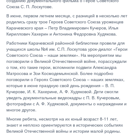
созданию документального фильма о Герое Советского
Союза С. П. Лоскутове.
В июне, первом летнем месяце, с разницей в несколько лет
родились сразу трое Героев Советского Союза уроженцев
Карачевского края – Петр Владимирович Кучеров, Илья
Кириллович Хахерин и Антонина Федоровна Худякова.
Работники Карачевской районной библиотеки провели для
учащихся школы №4 им. С.П. Лоскутова урок-диалог «Герои
Советского Союза – наши земляки». На мероприятии мы
поговорили о Великой Отечественной войне, порассуждали
о том, кто такие герои, вспомнили подвиги Александра
Матросова и Зои Космодемьянской. Более подробно
поговорили о Героях Советского Союза – наших земляках,
которые в июне праздную свой день рождения – В. П.
Кучерове, И. К. Хахерине, А. Ф. Худяковой. Дети смогли
увидеть документальные видеокадры с П. В. Кучеровым,
фотографии с А. Ф. Худяковой, документы о награждении и
многое другое.
Многие ребята, несмотря на их юный возраст 8-11 лет,
знают и неплохо ориентируются в исторических событиях
Великой Отечественной войны и истории малой родины.