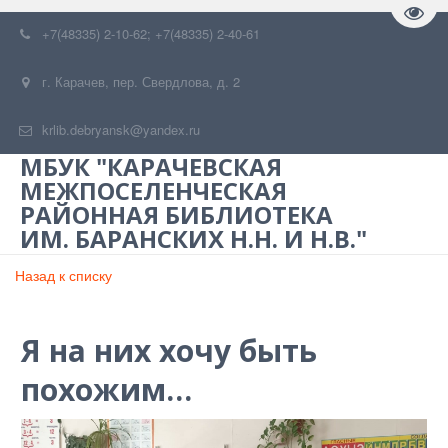
Пере
+7(48335) 2-10-62; +7(48335) 2-40-61
г. Карачев
,
пер. Свердлова, д. 2
krlib.debryansk@yandex.ru
МБУК "КАРАЧЕВСКАЯ
МЕЖПОСЕЛЕНЧЕСКАЯ
РАЙОННАЯ БИБЛИОТЕКА
ИМ. БАРАНСКИХ Н.Н. И Н.В."
Назад к списку
Я на них хочу быть
похожим…