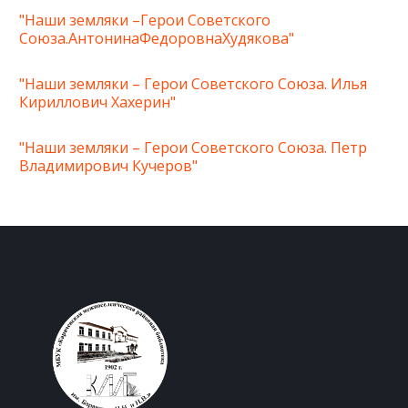
"Наши земляки –Герои Советского
Союза.АнтонинаФедоровнаХудякова"
"Наши земляки – Герои Советского Союза. Илья
Кириллович Хахерин"
"Наши земляки – Герои Советского Союза. Петр
Владимирович Кучеров"