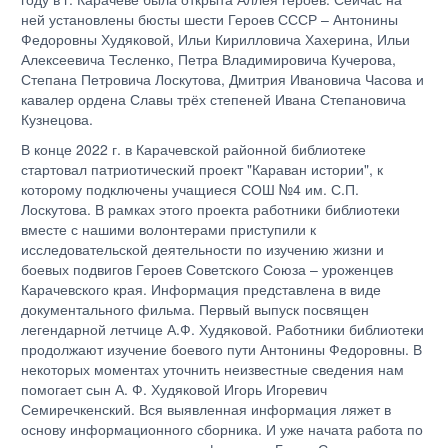
ней установлены бюсты шести Героев СССР – Антонины
Федоровны Худяковой, Ильи Кирилловича Хахерина, Ильи
Алексеевича Тесленко, Петра Владимировича Кучерова,
Степана Петровича Лоскутова, Дмитрия Ивановича Часова и
кавалер ордена Славы трёх степеней Ивана Степановича
Кузнецова.
В конце 2022 г. в Карачевской районной библиотеке
стартовал патриотический проект "Караван истории", к
которому подключены учащиеся СОШ №4 им. С.П.
Лоскутова. В рамках этого проекта работники библиотеки
вместе с нашими волонтерами приступили к
исследовательской деятельности по изучению жизни и
боевых подвигов Героев Советского Союза – уроженцев
Карачевского края. Информация представлена в виде
документального фильма. Первый выпуск посвящен
легендарной летчице А.Ф. Худяковой. Работники библиотеки
продолжают изучение боевого пути Антонины Федоровны. В
некоторых моментах уточнить неизвестные сведения нам
помогает сын А. Ф. Худяковой Игорь Игоревич
Семиречкенский. Вся выявленная информация ляжет в
основу информационного сборника. И уже начата работа по