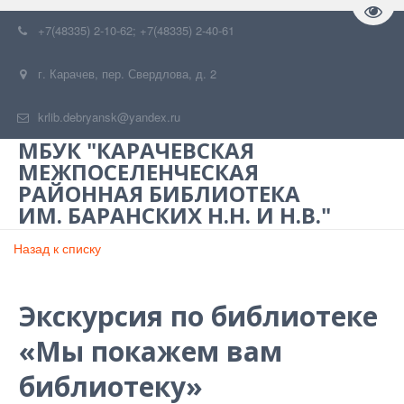
Пере
+7(48335) 2-10-62; +7(48335) 2-40-61
г. Карачев
,
пер. Свердлова, д. 2
krlib.debryansk@yandex.ru
МБУК "КАРАЧЕВСКАЯ
МЕЖПОСЕЛЕНЧЕСКАЯ
РАЙОННАЯ БИБЛИОТЕКА
ИМ. БАРАНСКИХ Н.Н. И Н.В."
Назад к списку
Экскурсия по библиотеке
«Мы покажем вам
библиотеку»