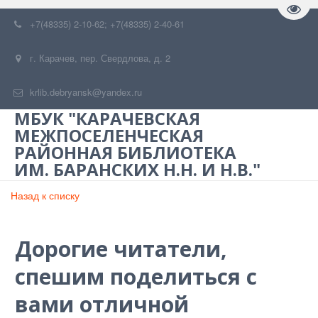
Пере
+7(48335) 2-10-62; +7(48335) 2-40-61
г. Карачев
,
пер. Свердлова, д. 2
krlib.debryansk@yandex.ru
МБУК "КАРАЧЕВСКАЯ
МЕЖПОСЕЛЕНЧЕСКАЯ
РАЙОННАЯ БИБЛИОТЕКА
ИМ. БАРАНСКИХ Н.Н. И Н.В."
Назад к списку
Дорогие читатели,
спешим поделиться с
вами отличной