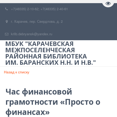
Пере
+7(48335) 2-10-62; +7(48335) 2-40-61
г. Карачев
,
пер. Свердлова, д. 2
krlib.debryansk@yandex.ru
МБУК "КАРАЧЕВСКАЯ
МЕЖПОСЕЛЕНЧЕСКАЯ
РАЙОННАЯ БИБЛИОТЕКА
ИМ. БАРАНСКИХ Н.Н. И Н.В."
Назад к списку
Час финансовой
грамотности «Просто о
финансах»