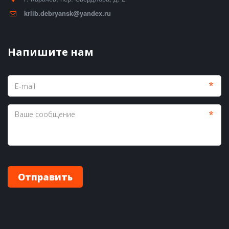
krlib.debryansk@yandex.ru
Напишите нам
*
*
Отправить