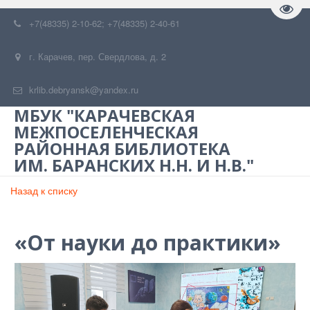
Пере
+7(48335) 2-10-62; +7(48335) 2-40-61
г. Карачев
,
пер. Свердлова, д. 2
krlib.debryansk@yandex.ru
МБУК "КАРАЧЕВСКАЯ
МЕЖПОСЕЛЕНЧЕСКАЯ
РАЙОННАЯ БИБЛИОТЕКА
ИМ. БАРАНСКИХ Н.Н. И Н.В."
Назад к списку
«От науки до практики»