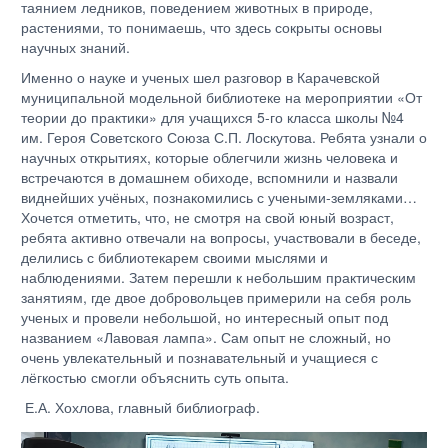
таянием ледников, поведением животных в природе,
растениями, то понимаешь, что здесь сокрыты основы
научных знаний.
Именно о науке и ученых шел разговор в Карачевской
муниципальной модельной библиотеке на мероприятии «От
теории до практики» для учащихся 5-го класса школы №4
им. Героя Советского Союза С.П. Лоскутова. Ребята узнали о
научных открытиях, которые облегчили жизнь человека и
встречаются в домашнем обиходе, вспомнили и назвали
виднейших учёных, познакомились с учеными-земляками…
Хочется отметить, что, не смотря на свой юный возраст,
ребята активно отвечали на вопросы, участвовали в беседе,
делились с библиотекарем своими мыслями и
наблюдениями. Затем перешли к небольшим практическим
занятиям, где двое добровольцев примерили на себя роль
ученых и провели небольшой, но интересный опыт под
названием «Лавовая лампа». Сам опыт не сложный, но
очень увлекательный и познавательный и учащиеся с
лёгкостью смогли объяснить суть опыта.
Е.А. Хохлова, главный библиограф.