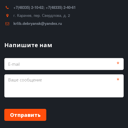
+7(48335) 2-10-62; +7(48335) 2-40-61
г. Карачев
,
пер. Свердлова, д. 2
krlib.debryansk@yandex.ru
Напишите нам
*
*
Отправить