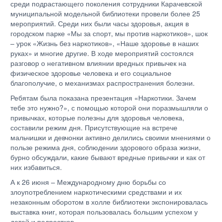
среди подрастающего поколения сотрудники Карачевской
муниципальной модельной библиотеки провели более 25
мероприятий. Среди них были часы здоровья, акция в
городском парке «Мы за спорт, мы против наркотиков», шок
– урок «Жизнь без наркотиков», «Наше здоровье в наших
руках» и многие другие. В ходе мероприятий состоялся
разговор о негативном влиянии вредных привычек на
физическое здоровье человека и его социальное
благополучие, о механизмах распространения болезни.
Ребятам была показана презентация «Наркотики. Зачем
тебе это нужно?», с помощью которой они поразмышляли о
привычках, которые полезны для здоровья человека,
составили режим дня. Присутствующие на встрече
мальчишки и девчонки активно делились своими мнениями о
пользе режима дня, соблюдении здорового образа жизни,
бурно обсуждали, какие бывают вредные привычки и как от
них избавиться.
А к 26 июня – Международному дню борьбы со
злоупотреблением наркотическими средствами и их
незаконным оборотом в холле библиотеки экспонировалась
выставка книг, которая пользовалась большим успехом у
детей и подростков.