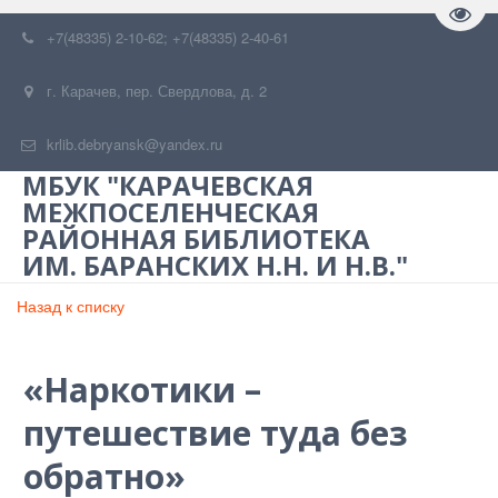
Пере
+7(48335) 2-10-62; +7(48335) 2-40-61
г. Карачев
,
пер. Свердлова, д. 2
krlib.debryansk@yandex.ru
МБУК "КАРАЧЕВСКАЯ
МЕЖПОСЕЛЕНЧЕСКАЯ
РАЙОННАЯ БИБЛИОТЕКА
ИМ. БАРАНСКИХ Н.Н. И Н.В."
Назад к списку
«Наркотики –
путешествие туда без
обратно»