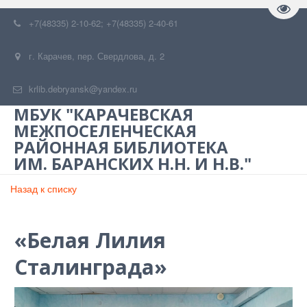
Пере
+7(48335) 2-10-62; +7(48335) 2-40-61
г. Карачев
,
пер. Свердлова, д. 2
krlib.debryansk@yandex.ru
МБУК "КАРАЧЕВСКАЯ
МЕЖПОСЕЛЕНЧЕСКАЯ
РАЙОННАЯ БИБЛИОТЕКА
ИМ. БАРАНСКИХ Н.Н. И Н.В."
Назад к списку
«Белая Лилия
Сталинграда»