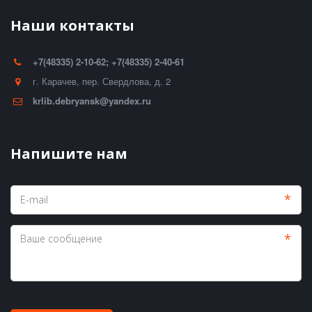
Наши контакты
+7(48335) 2-10-62; +7(48335) 2-40-61
г. Карачев
,
пер. Свердлова, д. 2
krlib.debryansk@yandex.ru
Напишите нам
*
*