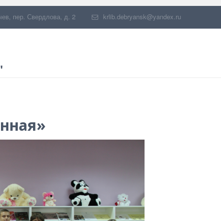
чев
,
пер. Свердлова, д. 2
krlib.debryansk@yandex.ru
"
енная»