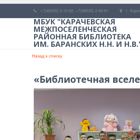
+7(48335) 2-10-62; +7(48335) 2-40-61
г. Кара
МБУК "КАРАЧЕВСКАЯ
МЕЖПОСЕЛЕНЧЕСКАЯ
РАЙОННАЯ БИБЛИОТЕКА
ИМ. БАРАНСКИХ Н.Н. И Н.В.
Назад к списку
«Библиотечная всел