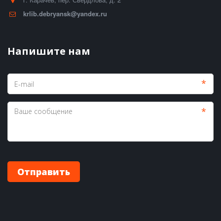
krlib.debryansk@yandex.ru
Напишите нам
*
*
Отправить