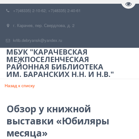
Пере
+7(48335) 2-10-62; +7(48335) 2-40-61
г. Карачев
,
пер. Свердлова, д. 2
krlib.debryansk@yandex.ru
МБУК "КАРАЧЕВСКАЯ
МЕЖПОСЕЛЕНЧЕСКАЯ
РАЙОННАЯ БИБЛИОТЕКА
ИМ. БАРАНСКИХ Н.Н. И Н.В."
Назад к списку
Обзор у книжной
выставки «Юбиляры
месяца»