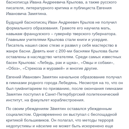
баснописца Ивана Андреевича Крылова, а также русского
писателя, литературного критика и публициста Евгения
Ивановича Замятина.
Будущий баснописец Иван Андреевич Крылов не получил
формального образования. Грамоте его научила мать,
навыкам французского – гувернёр тверского губернатора.
Главными учителями Крылова стали книги и усердие.
Писатель нашел свою стезю и развил у себя мастерство в
жанре басни. Девять книг с 200-ми баснями Крылова были
оставлены в наследство читателям. Среди самых известных
басен Крылова: «Лебедь, рак и щука», «Овцы и собаки»,
«Обоз», «Стрекоза и муравей» и многие другие.
Евгений Иванович Замятин начальное образование получал
в гимназии родного города Лебедянь. Несмотря на то, что он
был гумaнитарием по призванию, после окончания гимназии
Замятин поступил в Санкт-Петербургский политехнический
институт, на факультет кораблестроения.
По своим убеждениям Зaмятин оставался убежденным
социалистом. Одновременно он выступал с беспощадной
критикой большевиков. Он полагал, что методы террорa
недопустимы и нaсилие не может быть искоренено еще