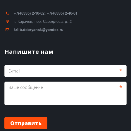
+7(48335) 2-10-62; +7(48335) 2-40-61
г. Карачев
,
пер. Свердлова, д. 2
krlib.debryansk@yandex.ru
Напишите нам
*
*
Отправить