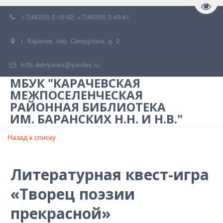
Пере
+7(48335) 2-10-62; +7(48335) 2-40-61
г. Карачев
,
пер. Свердлова, д. 2
krlib.debryansk@yandex.ru
МБУК "КАРАЧЕВСКАЯ
МЕЖПОСЕЛЕНЧЕСКАЯ
РАЙОННАЯ БИБЛИОТЕКА
ИМ. БАРАНСКИХ Н.Н. И Н.В."
Назад к списку
Литературная квест-игра
«Творец поэзии
прекрасной»