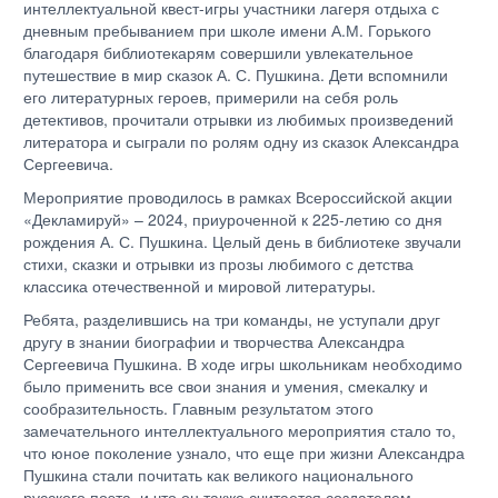
интеллектуальной квест-игры участники лагеря отдыха с
дневным пребыванием при школе имени А.М. Горького
благодаря библиотекарям совершили увлекательное
путешествие в мир сказок А. С. Пушкина. Дети вспомнили
его литературных героев, примерили на себя роль
детективов, прочитали отрывки из любимых произведений
литератора и сыграли по ролям одну из сказок Александра
Сергеевича.
Мероприятие проводилось в рамках Всероссийской акции
«Декламируй» – 2024, приуроченной к 225-летию со дня
рождения А. С. Пушкина. Целый день в библиотеке звучали
стихи, сказки и отрывки из прозы любимого с детства
классика отечественной и мировой литературы.
Ребята, разделившись на три команды, не уступали друг
другу в знании биографии и творчества Александра
Сергеевича Пушкина. В ходе игры школьникам необходимо
было применить все свои знания и умения, смекалку и
сообразительность. Главным результатом этого
замечательного интеллектуального мероприятия стало то,
что юное поколение узнало, что еще при жизни Александра
Пушкина стали почитать как великого национального
русского поэта, и что он также считается создателем