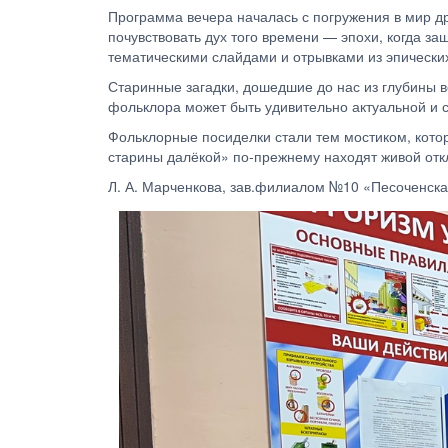
Программа вечера началась с погружения в мир д
почувствовать дух того времени — эпохи, когда з
тематическими слайдами и отрывками из эпических
Старинные загадки, дошедшие до нас из глубины ве
фольклора может быть удивительно актуальной и с
Фольклорные посиделки стали тем мостиком, кото
старины далёкой» по-прежнему находят живой откл
Л. А. Марченкова, зав.филиалом №10 «Песоченска