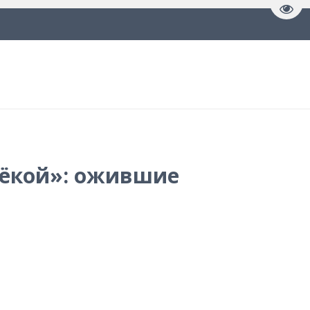
Пере
лёкой»: ожившие