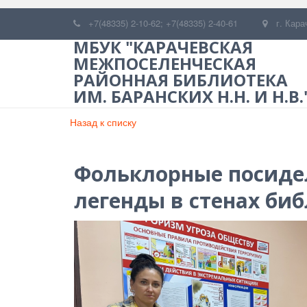
+7(48335) 2-10-62; +7(48335) 2-40-61
г. Кара
МБУК "КАРАЧЕВСКАЯ
МЕЖПОСЕЛЕНЧЕСКАЯ
РАЙОННАЯ БИБЛИОТЕКА
ИМ. БАРАНСКИХ Н.Н. И Н.В.
Назад к списку
Фольклорные посиде
легенды в стенах би