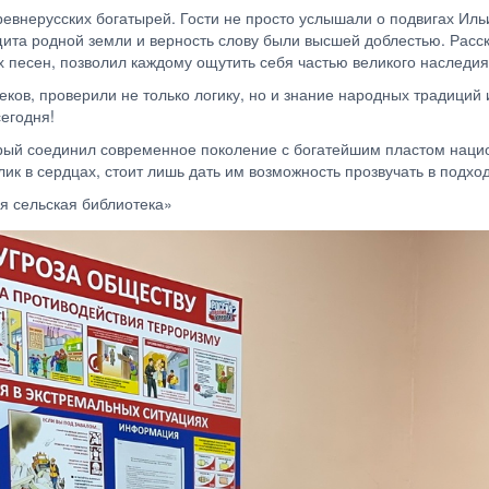
ревнерусских богатырей. Гости не просто услышали о подвигах Ил
ащита родной земли и верность слову были высшей доблестью. Расс
 песен, позволил каждому ощутить себя частью великого наследия
ков, проверили не только логику, но и знание народных традиций 
егодня!
рый соединил современное поколение с богатейшим пластом нацио
ик в сердцах, стоит лишь дать им возможность прозвучать в подх
я сельская библиотека»