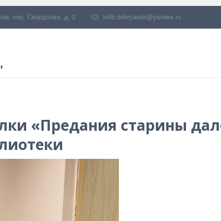
чев
,
пер. Свердлова, д. 2
krlib.debryansk@yandex.ru
"
лки «Предания старины да
блиотеки