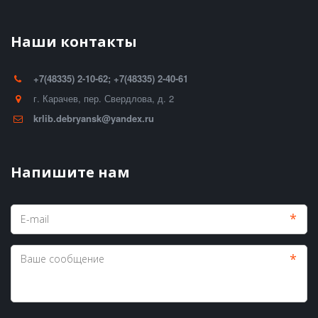
Наши контакты
+7(48335) 2-10-62; +7(48335) 2-40-61
г. Карачев
,
пер. Свердлова, д. 2
krlib.debryansk@yandex.ru
Напишите нам
*
*