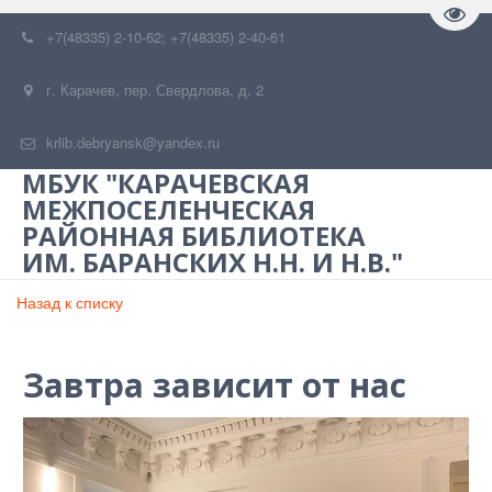
Пере
+7(48335) 2-10-62; +7(48335) 2-40-61
г. Карачев
,
пер. Свердлова, д. 2
krlib.debryansk@yandex.ru
МБУК "КАРАЧЕВСКАЯ
МЕЖПОСЕЛЕНЧЕСКАЯ
РАЙОННАЯ БИБЛИОТЕКА
ИМ. БАРАНСКИХ Н.Н. И Н.В."
Назад к списку
Завтра зависит от нас