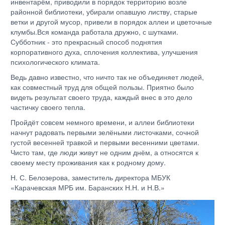
инвентарём, приводили в порядок территорию возле
районной библиотеки, убирали опавшую листву, старые
ветки и другой мусор, привели в порядок аллеи и цветочные
клумбы.Вся команда работала дружно, с шутками.
Субботник - это прекрасный способ поднятия
корпоративного духа, сплочения коллектива, улучшения
психологического климата.
Ведь давно известно, что ничто так не объединяет людей,
как совместный труд для общей пользы. Приятно было
видеть результат своего труда, каждый внес в это дело
частичку своего тепла.
Пройдёт совсем немного времени, и аллеи библиотеки
начнут радовать первыми зелёными листочками, сочной
густой весенней травкой и первыми весенними цветами.
Чисто там, где люди живут не одним днём, а относятся к
своему месту проживания как к родному дому.
Н. С. Белозерова, заместитель директора
МБУК
«Карачевская МРБ им. Баранских Н.Н. и Н.В.»