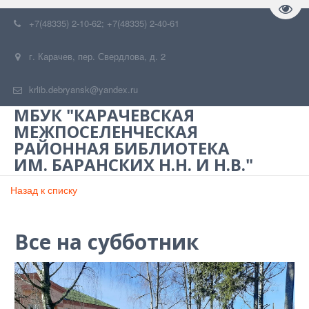
Пере
+7(48335) 2-10-62; +7(48335) 2-40-61
г. Карачев
,
пер. Свердлова, д. 2
krlib.debryansk@yandex.ru
МБУК "КАРАЧЕВСКАЯ
МЕЖПОСЕЛЕНЧЕСКАЯ
РАЙОННАЯ БИБЛИОТЕКА
ИМ. БАРАНСКИХ Н.Н. И Н.В."
Назад к списку
Все на субботник