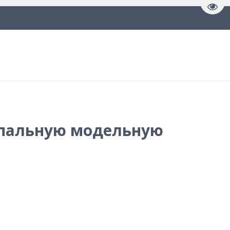
Пере
пальную модельную