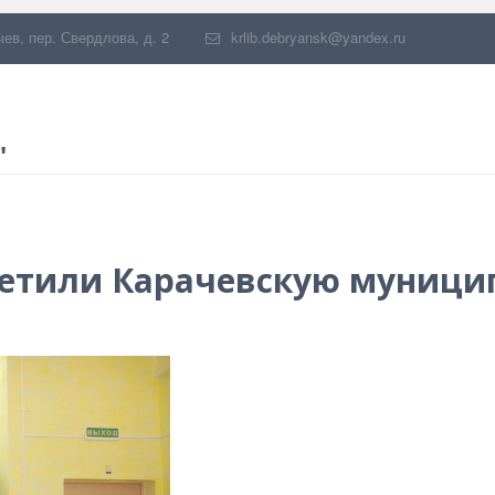
чев
,
пер. Свердлова, д. 2
krlib.debryansk@yandex.ru
"
етили Карачевскую муници