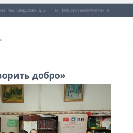
чев
,
пер. Свердлова, д. 2
krlib.debryansk@yandex.ru
"
ворить добро»