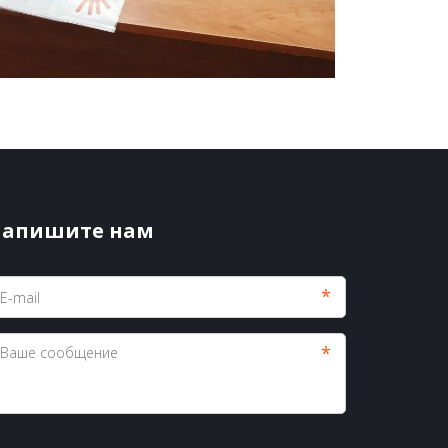
апишите нам
*
*