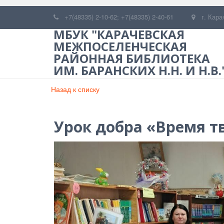
+7(48335) 2-10-62; +7(48335) 2-40-61
г. Кара
МБУК "КАРАЧЕВСКАЯ
МЕЖПОСЕЛЕНЧЕСКАЯ
РАЙОННАЯ БИБЛИОТЕКА
ИМ. БАРАНСКИХ Н.Н. И Н.В.
Назад к списку
Урок добра «Время т