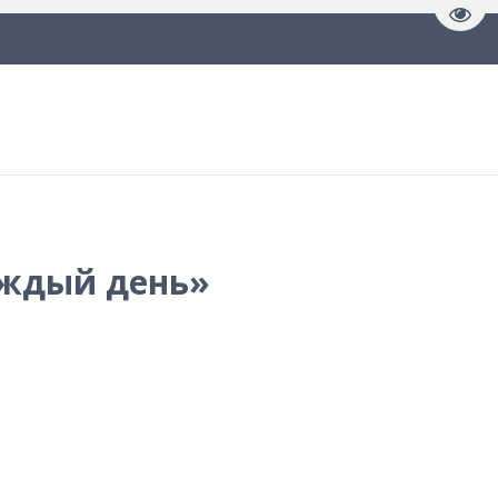
Пере
аждый день»