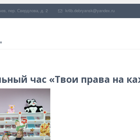
чев
,
пер. Свердлова, д. 2
krlib.debryansk@yandex.ru
"
ьный час «Твои права на к