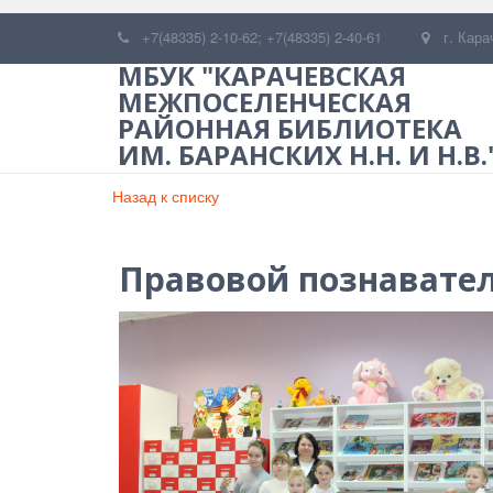
+7(48335) 2-10-62; +7(48335) 2-40-61
г. Кара
МБУК "КАРАЧЕВСКАЯ
МЕЖПОСЕЛЕНЧЕСКАЯ
РАЙОННАЯ БИБЛИОТЕКА
ИМ. БАРАНСКИХ Н.Н. И Н.В.
Назад к списку
Правовой познавател