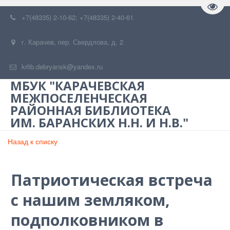
Пере
+7(48335) 2-10-62; +7(48335) 2-40-61
г. Карачев
,
пер. Свердлова, д. 2
krlib.debryansk@yandex.ru
МБУК "КАРАЧЕВСКАЯ
МЕЖПОСЕЛЕНЧЕСКАЯ
РАЙОННАЯ БИБЛИОТЕКА
ИМ. БАРАНСКИХ Н.Н. И Н.В."
Назад к списку
Патриотическая встреча
с нашим земляком,
подполковником в