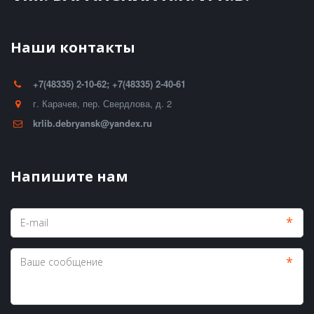
Наши контакты
+7(48335) 2-10-62; +7(48335) 2-40-61
г. Карачев
,
пер. Свердлова, д. 2
krlib.debryansk@yandex.ru
Напишите нам
*
*