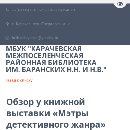
Пере
+7(48335) 2-10-62; +7(48335) 2-40-61
г. Карачев
,
пер. Свердлова, д. 2
krlib.debryansk@yandex.ru
МБУК "КАРАЧЕВСКАЯ
МЕЖПОСЕЛЕНЧЕСКАЯ
РАЙОННАЯ БИБЛИОТЕКА
ИМ. БАРАНСКИХ Н.Н. И Н.В."
Назад к списку
Обзор у книжной
выставки «Мэтры
детективного жанра»