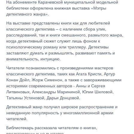
На абонементе Карачевской муниципальной модельной
библиотеки оформлена книжная выставка «Мэтры
детективного жанра».
На выставке представлены книги как для любителей
классического детектива – с наличием сбора улик,
расследований, так и книги смешанного, размытого жанра,
когда детективный сюжет служит лишь фоном к
психологическому роману или триллеру. Детективы
заставляют думать и размышлять, развивают память и
внимательность, интуицию.
Читатели познакомились с произведениями мастеров
классического детектива, таких как Агата Кристи, Артур
Конан Дойл, Жорж Сименон, а также с завораживающими
историями современных авторов - Анны и Сергея
Литвиновых, Александры Марининой, Юлии Шиловой,
Татьяны Устиновой, Дарьи Донцовой.
Детективный жанр получил широкое распространение и
невиданную популярность у многомиллионной армии
читателей.
Библиотекарь рассказала читателям о книгах,
представленных на выставке.