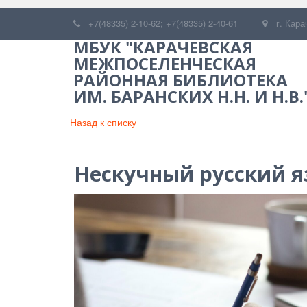
+7(48335) 2-10-62; +7(48335) 2-40-61
г. Кара
МБУК "КАРАЧЕВСКАЯ
МЕЖПОСЕЛЕНЧЕСКАЯ
РАЙОННАЯ БИБЛИОТЕКА
ИМ. БАРАНСКИХ Н.Н. И Н.В.
Назад к списку
Нескучный русский 