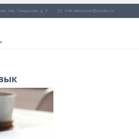
чев
,
пер. Свердлова, д. 2
krlib.debryansk@yandex.ru
"
язык