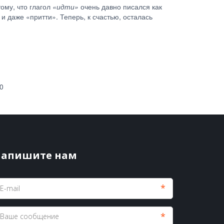
ому, что глагол
«идти»
очень давно писался как
 и даже «притти». Теперь, к счастью, осталась
0
апишите нам
*
*