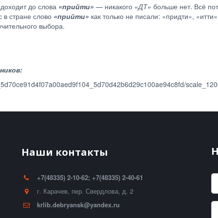
о доходит до слова
«прийти»
— никакого
«ДТ»
больше нет. Всё пот
с в стране слово
«прийти»
как только не писали: «придти», «итти»
учительного выбора.
ников:
/pub_5d70ce91d4f07a00aed9f104_5d70d42b6d29c100ae94c8fd/scale_120
Н
Наши контакты
+7(48335) 2-10-62; +7(48335) 2-40-61
г. Карачев
,
пер. Свердлова, д. 2
krlib.debryansk@yandex.ru