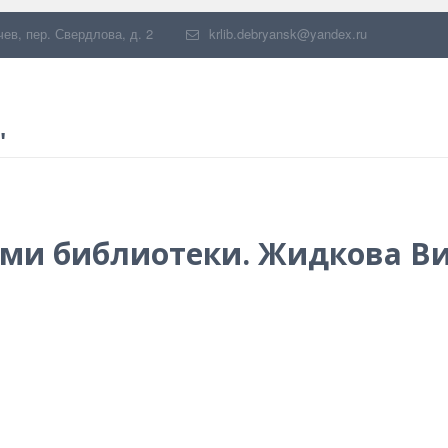
чев
,
пер. Свердлова, д. 2
krlib.debryansk@yandex.ru
"
ями библиотеки. Жидкова В