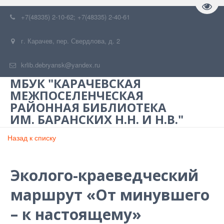
Пере
+7(48335) 2-10-62; +7(48335) 2-40-61
г. Карачев
,
пер. Свердлова, д. 2
krlib.debryansk@yandex.ru
МБУК "КАРАЧЕВСКАЯ
МЕЖПОСЕЛЕНЧЕСКАЯ
РАЙОННАЯ БИБЛИОТЕКА
ИМ. БАРАНСКИХ Н.Н. И Н.В."
Назад к списку
Эколого-краеведческий
маршрут «От минувшего
– к настоящему»