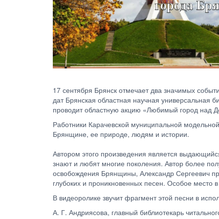
17 сентября Брянск отмечает два значимых событи
дат Брянская областная научная универсальная б
проводит областную акцию «Любимый город над Де
Работники Карачевской муниципальной модельной
Брянщине, ее природе, людям и истории.
Автором этого произведения является выдающийся 
знают и любят многие поколения. Автор более полу
освобождения Брянщины, Александр Сергеевич пре
глубоких и проникновенных песен. Особое место 
В видеоролике звучит фрагмент этой песни в исп
А. Г. Андриясова, главный библиотекарь читальног