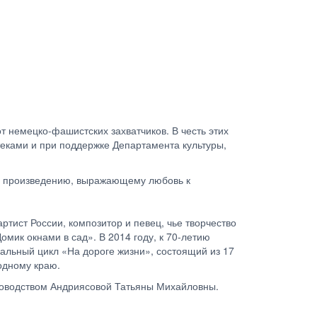
т немецко-фашистских захватчиков. В честь этих
теками и при поддержке Департамента культуры,
у произведению, выражающему любовь к
тист России, композитор и певец, чье творчество
омик окнами в сад». В 2014 году, к 70-летию
альный цикл «На дороге жизни», состоящий из 17
одному краю.
уководством Андриясовой Татьяны Михайловны.