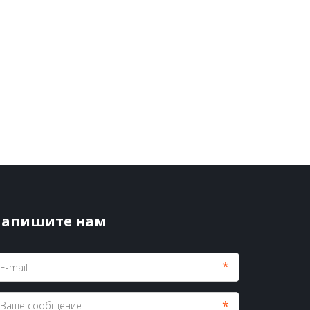
апишите нам
*
*