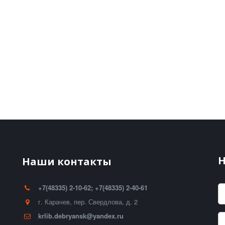
Н
Наши контакты
+7(48335) 2-10-62; +7(48335) 2-40-61
г. Карачев
,
пер. Свердлова, д. 2
krlib.debryansk@yandex.ru