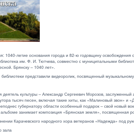
я: 1040-летие основания города и 82-ю годовщину освобождения о
иблиотека им. Ф. И. Тютчева, совместно с муниципальными библио
сной. Брянску – 1040 лет».
 библиотеки представили видеоролик, посвященный музыкальном
деятель культуры – Александр Сергеевич Морозов, заслуженный ар
тора тысяч песен, включая такие хиты, как «Малиновый звон» и «Д
поднес губернатору области особенный подарок – свой новый вок
в альбоме занимает композиция «Брянская земля», посвященная р
олнении Карачевского народного хора ветеранов «Надежда» под р
о зала