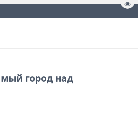
Пере
имый город над