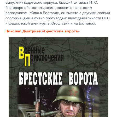
выпускник кадетского корпуса, бывший активист НТС,
благодаря обстоятельствам становится советским
разведчиком. Живя в Белграде, он вместе с другими своими
сослуживцами активно противодействует деятельности НТС
и фашистской агентуры в Югославии и на Балканах.
Николай Дмитриев «Брестские ворота»