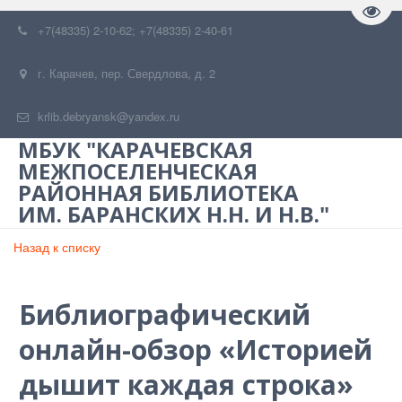
Пере
+7(48335) 2-10-62; +7(48335) 2-40-61
г. Карачев
,
пер. Свердлова, д. 2
krlib.debryansk@yandex.ru
МБУК "КАРАЧЕВСКАЯ
МЕЖПОСЕЛЕНЧЕСКАЯ
РАЙОННАЯ БИБЛИОТЕКА
ИМ. БАРАНСКИХ Н.Н. И Н.В."
Назад к списку
Библиографический
онлайн-обзор «Историей
дышит каждая строка»