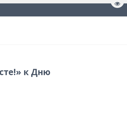
Пере
сте!» к Дню