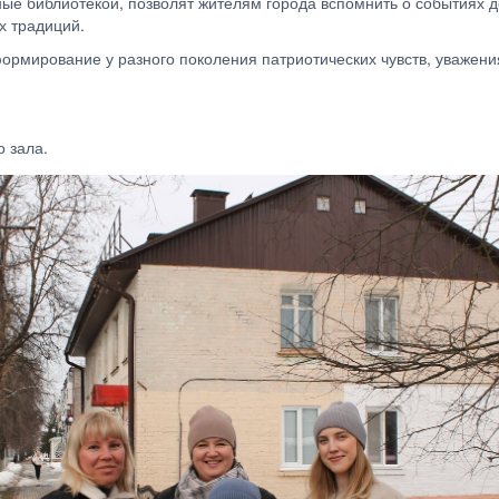
ые библиотекой, позволят жителям города вспомнить о событиях д
х традиций.
рмирование у разного поколения патриотических чувств, уважения
о зала.