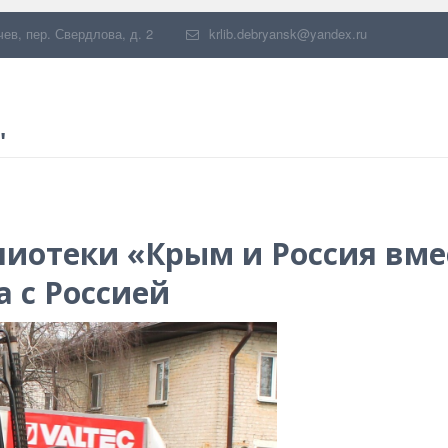
чев
,
пер. Свердлова, д. 2
krlib.debryansk@yandex.ru
"
лиотеки «Крым и Россия вме
 с Россией