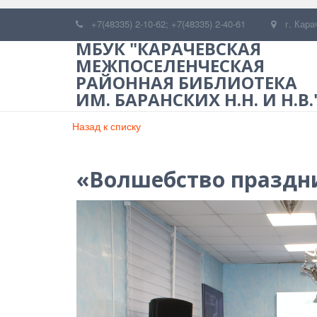
+7(48335) 2-10-62; +7(48335) 2-40-61
г. Кара
МБУК "КАРАЧЕВСКАЯ
МЕЖПОСЕЛЕНЧЕСКАЯ
РАЙОННАЯ БИБЛИОТЕКА
ИМ. БАРАНСКИХ Н.Н. И Н.В.
Назад к списку
«Волшебство праздн