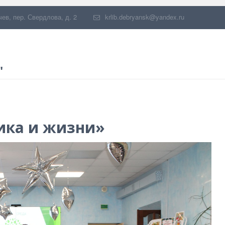
чев
,
пер. Свердлова, д. 2
krlib.debryansk@yandex.ru
"
ика и жизни»