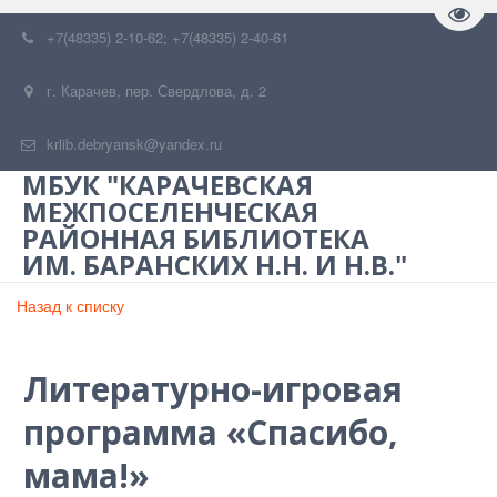
Пере
+7(48335) 2-10-62; +7(48335) 2-40-61
г. Карачев
,
пер. Свердлова, д. 2
krlib.debryansk@yandex.ru
МБУК "КАРАЧЕВСКАЯ
МЕЖПОСЕЛЕНЧЕСКАЯ
РАЙОННАЯ БИБЛИОТЕКА
ИМ. БАРАНСКИХ Н.Н. И Н.В."
Назад к списку
Литературно-игровая
программа «Спасибо,
мама!»